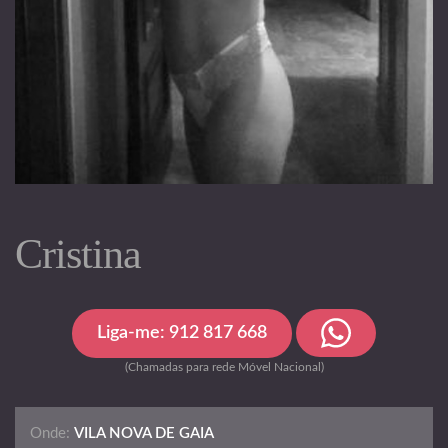
Cristina
Liga-me: 912 817 668
(Chamadas para rede Móvel Nacional)
Onde:
VILA NOVA DE GAIA