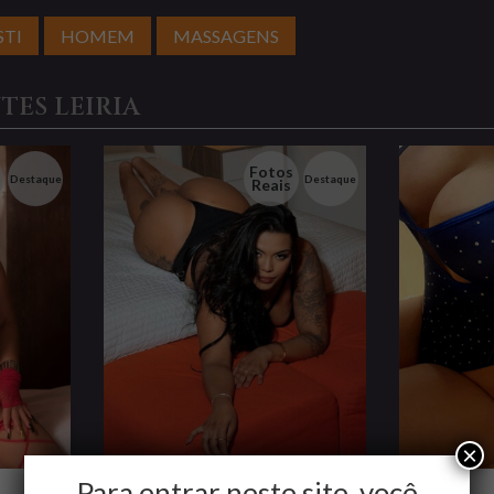
STI
HOMEM
MASSAGENS
ES LEIRIA
Fotos
Destaque
Destaque
Reais
×
Para entrar neste site, você