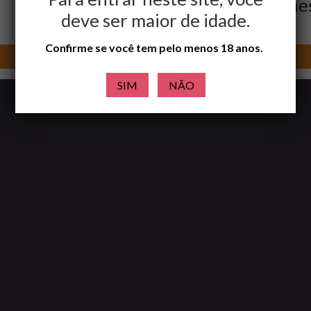
Zaya
Wane
deve ser maior de idade.
Leiria
Leiria
Confirme se você tem pelo menos 18 anos.
LIGA-ME
SIM
NÃO