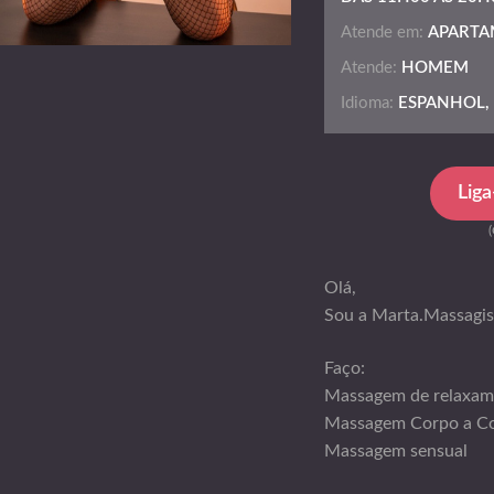
Atende em:
APARTA
Atende:
HOMEM
Idioma:
ESPANHOL, 
Lig
Olá,
Sou a Marta.Massagis
Faço:
Massagem de relaxam
Massagem Corpo a C
Massagem sensual