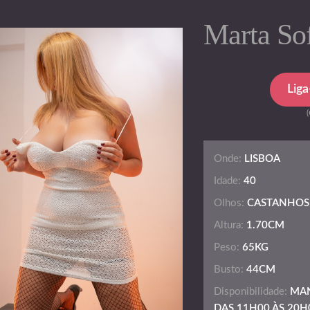
Marta So
Lig
Onde:
LISBOA
Idade:
40
Olhos:
CASTANHOS
Altura:
1.70CM
Peso:
65KG
Busto:
44CM
Disponibilidade:
MAN
DAS 11H00 ÀS 20H