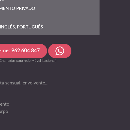
MENTO PRIVADO
INGLÊS, PORTUGUÊS
a-me: 962 604 847
(Chamadas para rede Móvel Nacional)
ta sensual, envolvente…
ento
orpo