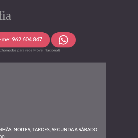
fia
a-me: 962 604 847
(Chamadas para rede Móvel Nacional)
HÃS, NOITES, TARDES, SEGUNDA A SÁBADO
00