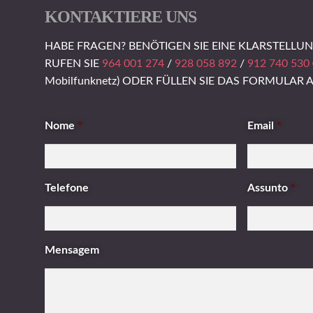
KONTAKTIERE UNS
HABE FRAGEN? BENÖTIGEN SIE EINE KLARSTELLU
RUFEN SIE
964 001 274
/
928 058 892
/
912 740 530
Mobilfunknetz) ODER FÜLLEN SIE DAS FORMULAR 
Nome
*
Email
*
Telefone
Assunto
*
Mensagem